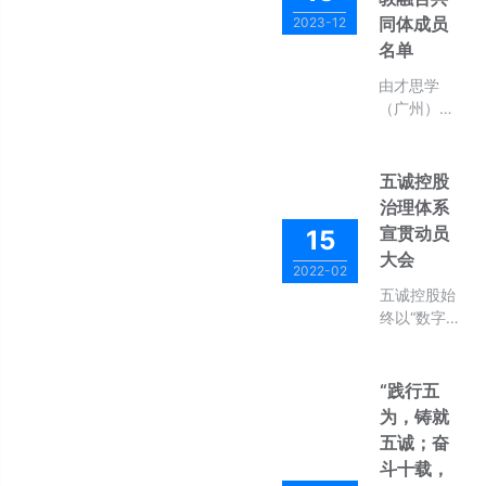
召开。广东
一起探讨如
同体成员
2023-12
技术师范大
何让产教融
名单
学熊华军理
合的成果更
事长、广州
好地服务未
由才思学
南洋理工职
来
（广州）文
业学院姚侃
化科技有限
理事长、广
公司联合广
州华立学院
东技术师范
五诚控股
程静常务理
大学、广州
治理体系
事长、广州
幼儿师范高
华夏职业学
宣贯动员
15
等专科学校
院银岁红常
大会
发起的【全
2022-02
务理事长、
国托幼一体
五诚控股始
广州幼儿师
化行业产教
终以“数字思
范高等专科
融合共同体
维、创新发
学校姜晓楠
成立仪式暨
展、文明经
秘书长、才
2023年早期
营”为发展指
“践行五
思学（广
教育高峰论
导思想,高
州）文化科
为，铸就
坛峰会】正
擎“引领您一
技有限公司
五诚；奋
式落下帷
生和谐发
任武理事
斗十载，
幕。为保障
展”使命大
长、谢冬梅