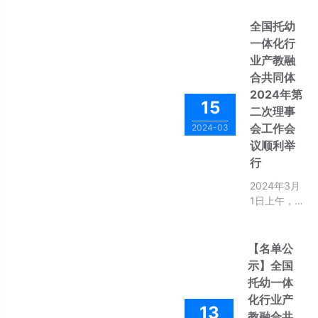
福”儿童成长
中心顺利启
全国托幼
幕，这是东
一体化行
悦童职教的
业产教融
精品落地，
合共同体
也是共同
2024年第
体“教材-培
15
二次理事
养-实践-赋
能”的一次鲜
会工作会
2024-03
活展示。它
议顺利举
为行业提供
行
了可观察、
2024年3月
可复制的实
1日上午，
践场，真正
全国托幼一
实现了从标
体化行业产
准到场景、
教融合共同
从理论到育
【名单公
体第二次理
人的无缝衔
示】全国
事会会议在
接。欢迎各
托幼一体
广州南洋理
位成员阅
化行业产
工职业学院
读、关注，
13
教融合共