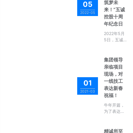
筑梦未
05
共同体健康
旗,按照"总
常务理事
运行和可持
来！”五诚
部集中赋
长、辛小玲
2022-05
续发展，现
能、事业部
控股十周
秘书长、王
对共同体的
统筹协调、
年纪念日
鸿德副秘书
成员单位包
项目部执
长等代表出
2022年5月
括理事长单
行”的体制设
席会议并讲
5日，五诚
位、常务理
计持续优化
话。各成员
控股迎来了
事长单位、
企业治理结
单位委派代
十周年纪念
理事单位名
构,精心打
表在线上参
日，我们践
单进行公
集团领导
造“平台+产
加会议，共
行着“五为合
示。
业”新商业模
亲临项目
商共同体建
一”的文化理
式,深化实施
现场，对
设之路。
念，通过实
创新驱动战
一线技工
01
体经济不断
略,加速从追
表达新春
磨炼，铸就
赶型企业成
2021-03
祝福！
了五诚第一
长为优质品
个十年；从
牌企业和时
牛年开篇，
今日起我们
代引领型企
为了表达对
将展现出五
业。
项目一线技
诚全新的姿
工新春的祝
态，实现数
福，2月28
精诚所至