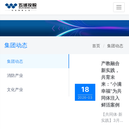
Togg
navig
集团动态
首页
集团动态
集团动态
产教融合
新实践，
消防产业
共育未
来：“小满
18
文化产业
幸福”为共
同体注入
2026-03
鲜活案例
【共同体·新
实践】3月
16日“小满幸